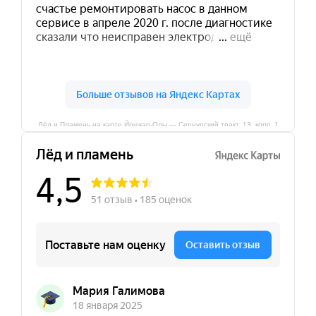
Лёд и Пламень на карте Йошкар‑Олы — Сернурский тракт, 13, корп. 1