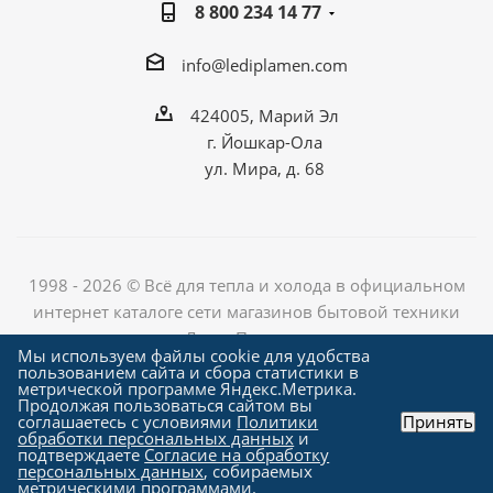
8 800 234 14 77
info@lediplamen.com
424005, Марий Эл
г. Йошкар-Ола
ул. Мира, д. 68
1998 - 2026 © Всё для тепла и холода в официальном
интернет каталоге сети магазинов бытовой техники
«Лед и Пламень»
Мы используем файлы cookie для удобства
пользованием сайта и сбора статистики в
метрической программе Яндекс.Метрика.
Продолжая пользоваться сайтом вы
Создание сайта компания
соглашаетесь с условиями
Политики
Принять
"Алроникс"
обработки персональных данных
и
подтверждаете
Согласие на обработку
персональных данных
, собираемых
метрическими программами.