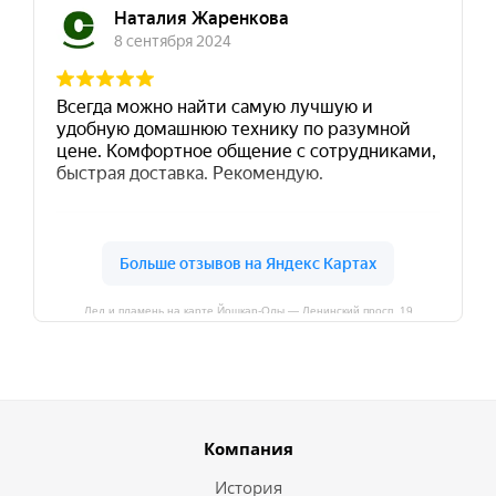
Лед и пламень на карте Йошкар‑Олы — Ленинский просп.,19
Компания
История