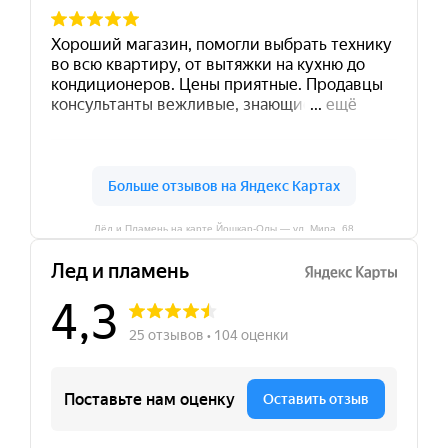
Лёд и Пламень на карте Йошкар‑Олы — ул. Мира, 68