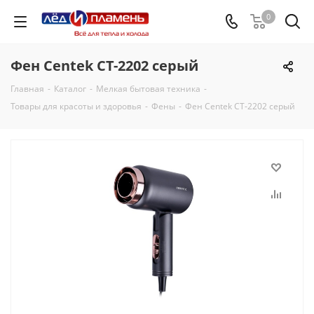
0
Фен Centek CT-2202 серый
Главная
-
Каталог
-
Мелкая бытовая техника
-
Товары для красоты и здоровья
-
Фены
-
Фен Centek CT-2202 серый