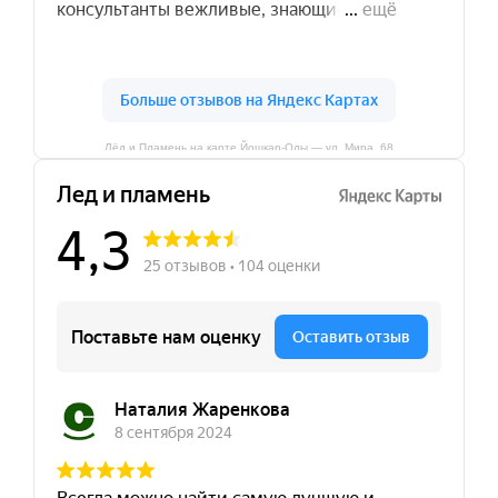
Лёд и Пламень на карте Йошкар‑Олы — ул. Мира, 68