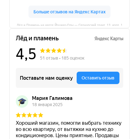
Лёд и Пламень на карте Йошкар‑Олы — Сернурский тракт, 13, корп. 1