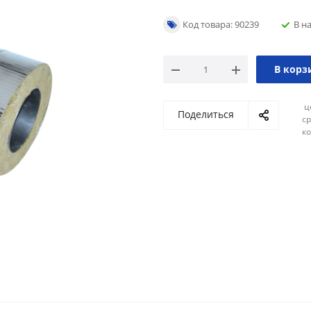
Код товара: 90239
В н
В корз
ц
Поделиться
ср
ко