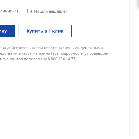
аличии
(1)
Нашли дешевле?
ину
Купить в 1 клик
ена действительна при оплате наличными денежными
едствами в кассе магазина (все подробности у продавцов-
нсультантов по телефону 8 800 234 14 77)