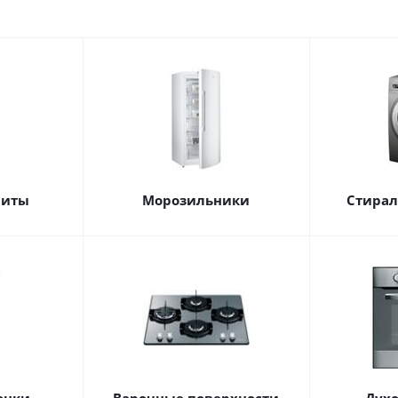
литы
Морозильники
Стира