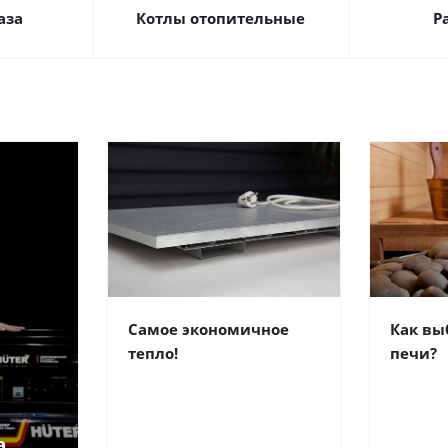
аза
Котлы отопительные
Р
Самое экономичное
Как вы
тепло!
печи?
а