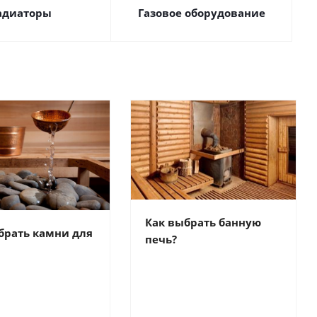
адиаторы
Газовое оборудование
Как выбрать банную
брать камни для
печь?