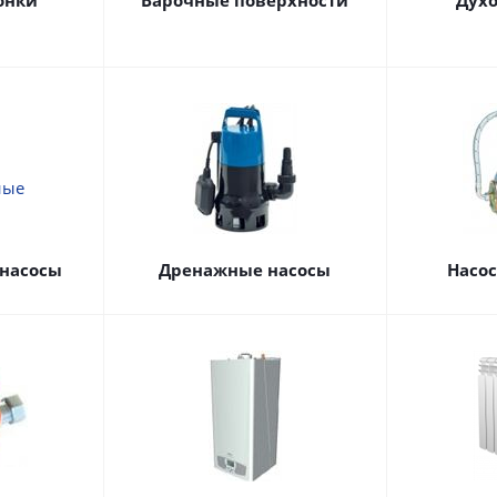
онки
Варочные поверхности
Дух
насосы
Дренажные насосы
Насо