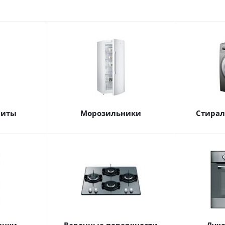
литы
Морозильники
Стира