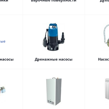
онки
Варочные поверхности
Дух
насосы
Дренажные насосы
Насо