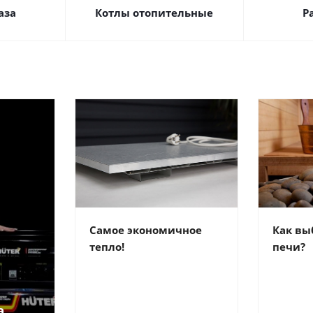
аза
Котлы отопительные
Р
Самое экономичное
Как вы
тепло!
печи?
а