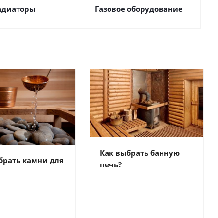
адиаторы
Газовое оборудование
Как выбрать банную
брать камни для
печь?