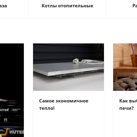
аза
Котлы отопительные
Р
Самое экономичное
Как вы
тепло!
печи?
а