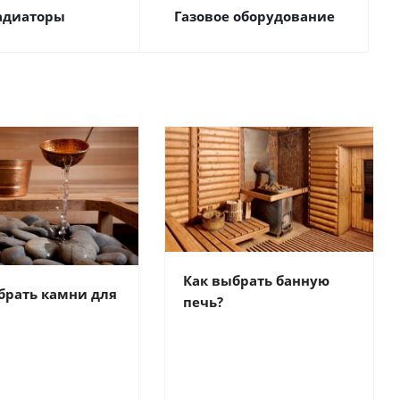
адиаторы
Газовое оборудование
Как выбрать банную
брать камни для
печь?