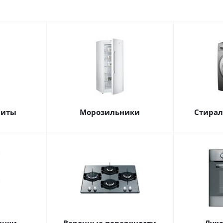
литы
Морозильники
Стира