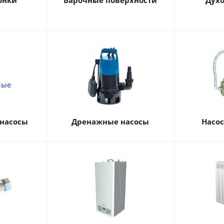
онки
Варочные поверхности
Дух
насосы
Дренажные насосы
Насо