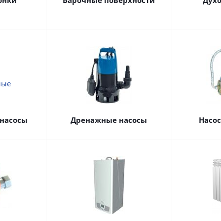
онки
Варочные поверхности
Дух
насосы
Дренажные насосы
Насо