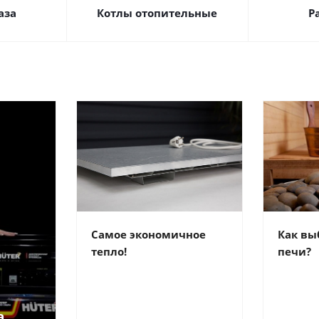
аза
Котлы отопительные
Р
Самое экономичное
Как вы
тепло!
печи?
а