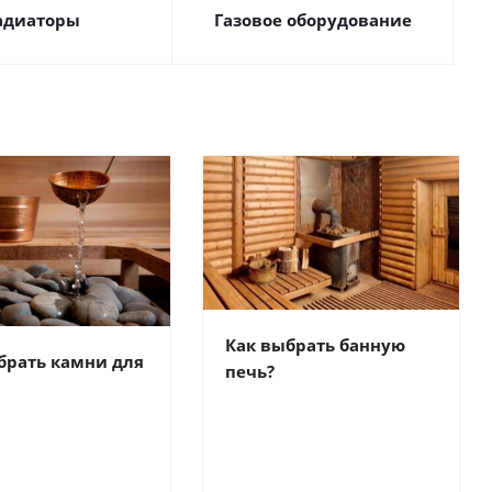
адиаторы
Газовое оборудование
Как выбрать банную
брать камни для
печь?