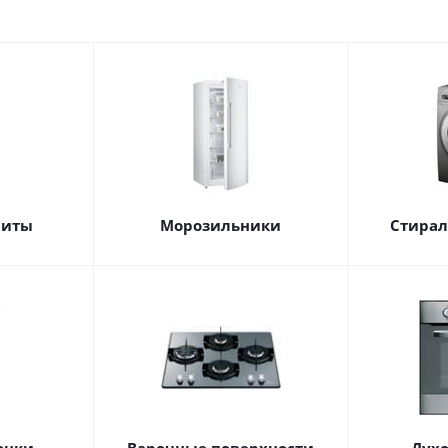
литы
Морозильники
Стира