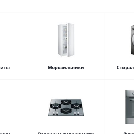
литы
Морозильники
Стира