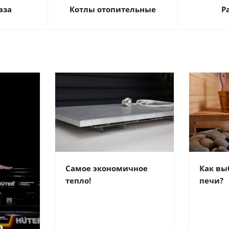
аза
Котлы отопительные
Р
Самое экономичное
Как вы
тепло!
печи?
а