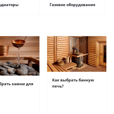
адиаторы
Газовое оборудование
Как выбрать банную
брать камни для
печь?