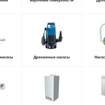
онки
Варочные поверхности
Дух
насосы
Дренажные насосы
Насо