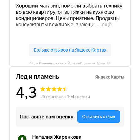
Лёд и Пламень на карте Йошкар‑Олы — ул. Мира, 68