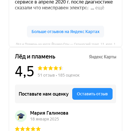
Лёд и Пламень на карте Йошкар‑Олы — Сернурский тракт, 13, корп. 1