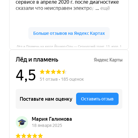
Лёд и Пламень на карте Йошкар‑Олы — Сернурский тракт, 13, корп. 1