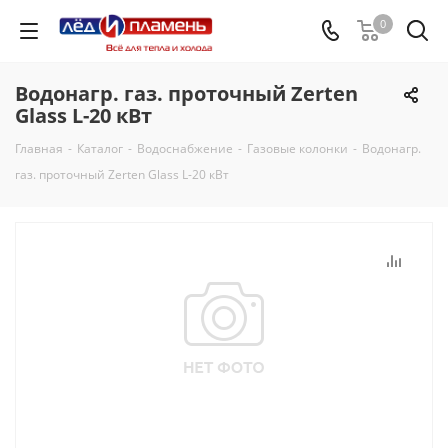
0
Водонагр. газ. проточный Zerten
Glass L-20 кВт
Главная
-
Каталог
-
Водоснабжение
-
Газовые колонки
-
Водонагр.
газ. проточный Zerten Glass L-20 кВт