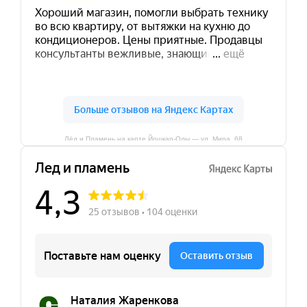
Лёд и Пламень на карте Йошкар‑Олы — ул. Мира, 68