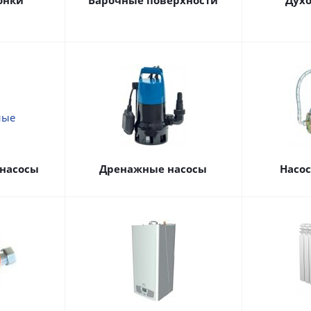
онки
Варочные поверхности
Дух
насосы
Дренажные насосы
Насо