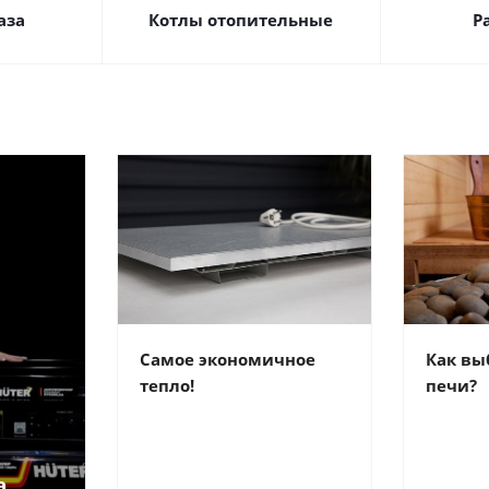
аза
Котлы отопительные
Р
Самое экономичное
Как вы
тепло!
печи?
а