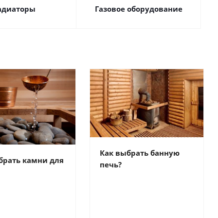
адиаторы
Газовое оборудование
Как выбрать банную
брать камни для
печь?