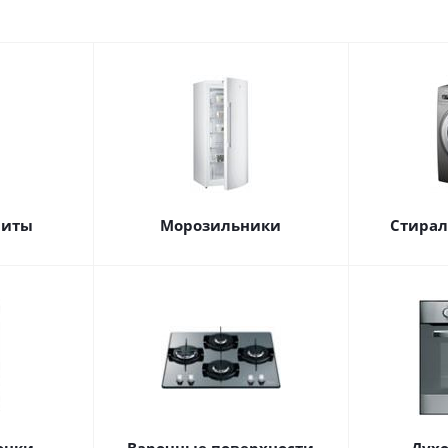
литы
Морозильники
Стира