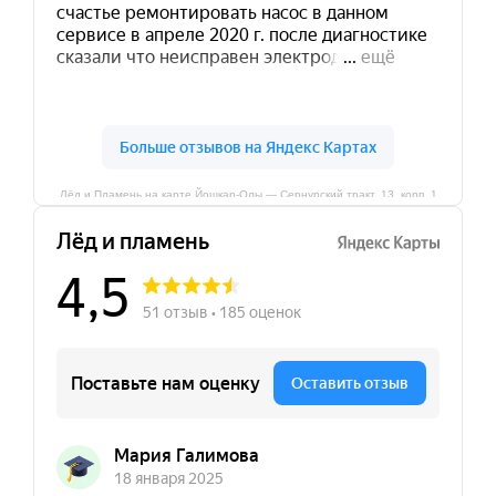
Лёд и Пламень на карте Йошкар‑Олы — Сернурский тракт, 13, корп. 1