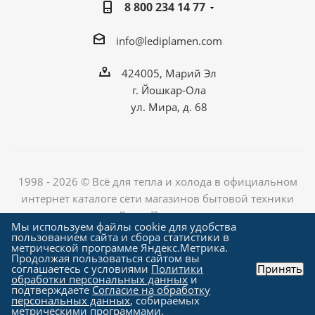
8 800 234 14 77
info@lediplamen.com
424005, Марий Эл
г. Йошкар-Ола
ул. Мира, д. 68
1998 - 2026 © Всё для тепла и холода в официальном
интернет каталоге сети магазинов бытовой техники
«Лед и Пламень»
Мы используем файлы cookie для удобства
пользованием сайта и сбора статистики в
метрической программе Яндекс.Метрика.
Продолжая пользоваться сайтом вы
Создание сайта компания
соглашаетесь с условиями
Политики
Принять
"Алроникс"
обработки персональных данных
и
подтверждаете
Согласие на обработку
персональных данных
, собираемых
метрическими программами.