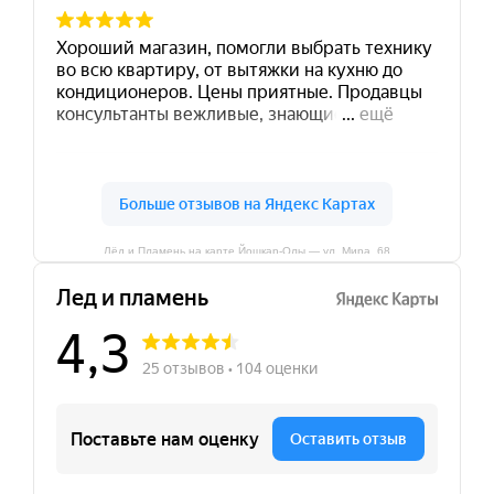
Лёд и Пламень на карте Йошкар‑Олы — ул. Мира, 68