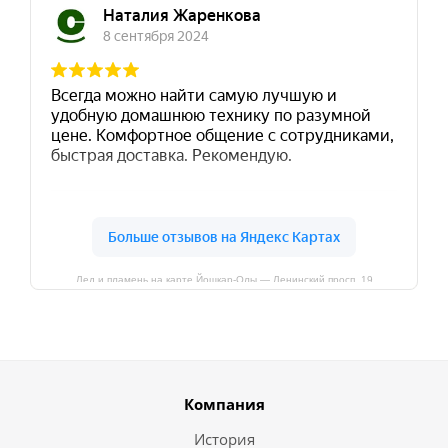
Лед и пламень на карте Йошкар‑Олы — Ленинский просп.,19
Компания
История