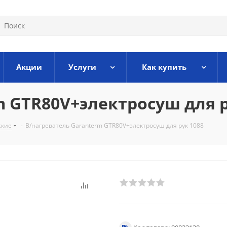
Акции
Услуги
Как купить
m GTR80V+электросуш для р
ские
-
В/нагреватель Garanterm GTR80V+электросуш для рук 1088