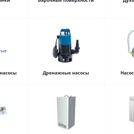
онки
Варочные поверхности
Дух
насосы
Дренажные насосы
Насо