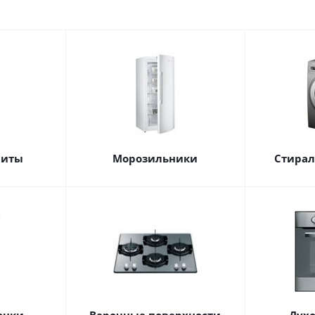
литы
Морозильники
Стира