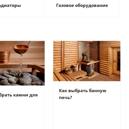
адиаторы
Газовое оборудование
Как выбрать банную
брать камни для
печь?