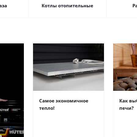
аза
Котлы отопительные
Р
Самое экономичное
Как вы
тепло!
печи?
а