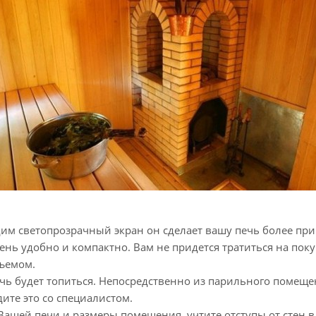
им светопрозрачный экран он сделает вашу печь более при
чень удобно и компактно. Вам не придется тратиться на пок
бъемом.
чь будет топиться. Непосредственно из парильного помещен
ите это со специалистом.
Вашей печи и размеры помещения, учтите отступы от стен в