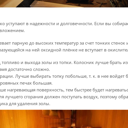
ко уступают в надежности и долговечности. Если вы собира
 вложением.
ревает парную до высоких температур за счет тонких стено
бразующейся на ней оксидной плёнке не вступает в окисли
 топливо и выхода золы из топки. Колосник лучше брать из
амя достаточно сложно.
урации. Лучше выбирать топку побольше,
т. к.
в нее войдет 
ровяных печах большая.
ше нагревающая поверхность, тем быстрее будет нагревать
ля лучшего сгорания должен поступать воздух, поэтому об
ика для удаления золы.