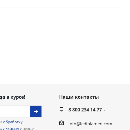
да в курсе!
Наши контакты
8 800 234 14 77
на
обработку
info@lediplamen.com
ых данных
с целью