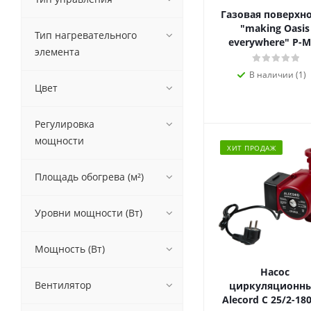
Газовая поверхн
"making Oasis
Тип нагревательного
everywhere" P-M
элемента
В наличии (1)
Цвет
Регулировка
мощности
ХИТ ПРОДАЖ
Площадь обогрева (м²)
Уровни мощности (Вт)
Мощность (Вт)
Насос
Вентилятор
циркуляционн
Alecord C 25/2-1