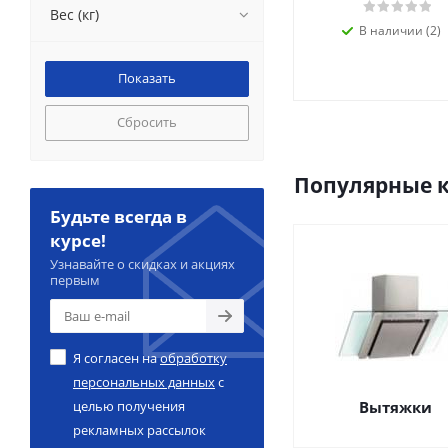
Вес (кг)
В наличии (2)
Сбросить
Популярные 
Будьте всегда в
курсе!
Узнавайте о скидках и акциях
первым
Я согласен на
обработку
персональных данных
с
целью получения
Вытяжки
рекламных рассылок