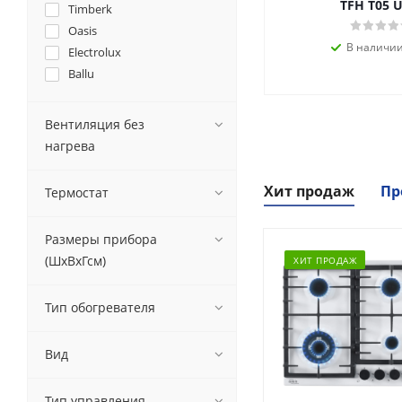
TFH T05 
Timberk
Oasis
В наличии
Electrolux
Ballu
Вентиляция без
нагрева
Хит продаж
Пр
Термостат
Размеры прибора
(ШхВхГсм)
ХИТ ПРОДАЖ
Тип обогревателя
Вид
Тип управления