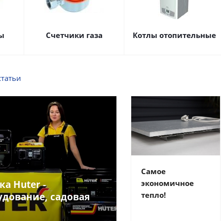
ы
Счетчики газа
Котлы отопительные
статьи
Самое
ка Huter -
экономичное
тепло!
удование, садовая