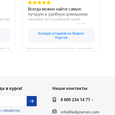
Мира, 68
Лед и пламень на карте Йошкар‑Олы — Ленинский просп.,19
да в курсе!
Наши контакты
8 800 234 14 77
на
обработку
info@lediplamen.com