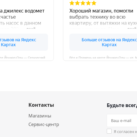
Лёд и Пламень на карте Йошкар‑Олы — Сернурский тракт, 13, корп. 1
Лёд и Пламень на карте Йошкар‑Олы — ул. 
Контакты
Будьте всег
Магазины
Сервис-центр
Я согласен 