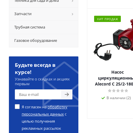
Техника для сада и дома
Запчасти
ХИТ ПРОДАЖ
Трубная система
Газовое оборудование
Будьте всегда в
курсе!
Насос
циркуляционн
Узнавайте о скидках и акциях
первым
Alecord C 25/2-1
В наличии (2)
Я согласен на
обработку
персональных данных
с
целью получения
рекламных рассылок