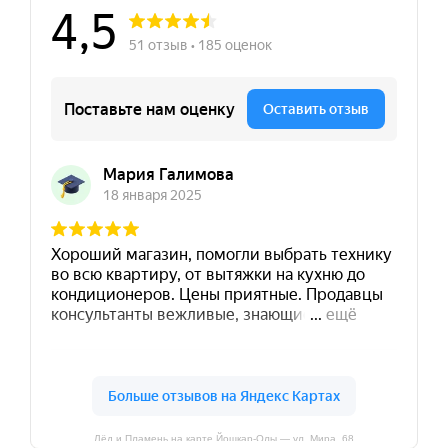
Лёд и Пламень на карте Йошкар‑Олы — ул. Мира, 68