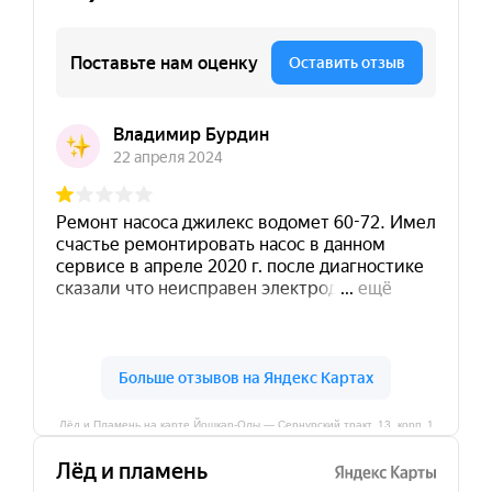
Лёд и Пламень на карте Йошкар‑Олы — Сернурский тракт, 13, корп. 1