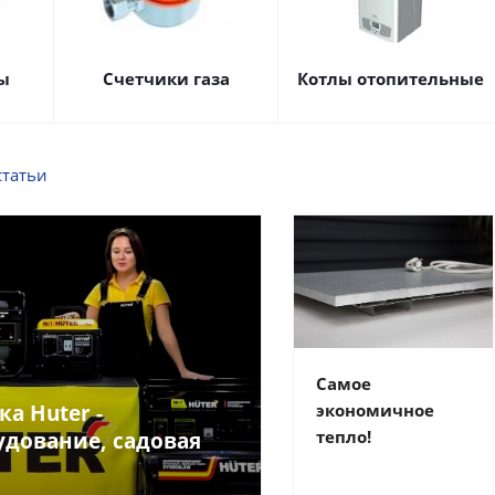
ы
Счетчики газа
Котлы отопительные
статьи
Самое
ка Huter -
экономичное
тепло!
удование, садовая