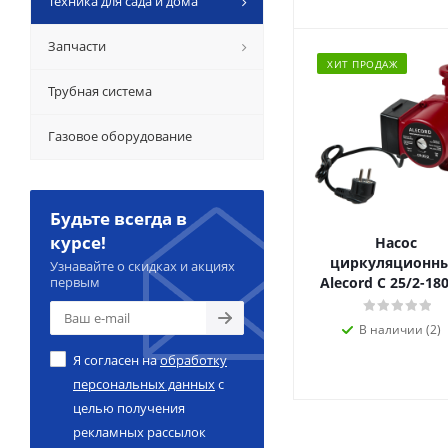
Техника для сада и дома
Запчасти
ХИТ ПРОДАЖ
Трубная система
Газовое оборудование
Будьте всегда в
курсе!
Насос
циркуляционн
Узнавайте о скидках и акциях
первым
Alecord C 25/2-1
В наличии (2)
Я согласен на
обработку
персональных данных
с
целью получения
рекламных рассылок