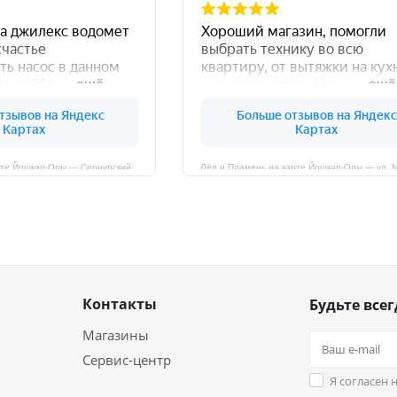
Лёд и Пламень на карте Йошкар‑Олы — Сернурский тракт, 13, корп. 1
Лёд и Пламень на карте Йошкар‑Олы — ул. 
Контакты
Будьте всег
Магазины
Сервис-центр
Я согласен 