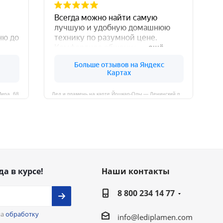
Мира, 68
Лед и пламень на карте Йошкар‑Олы — Ленинский просп.,19
да в курсе!
Наши контакты
8 800 234 14 77
на
обработку
info@lediplamen.com