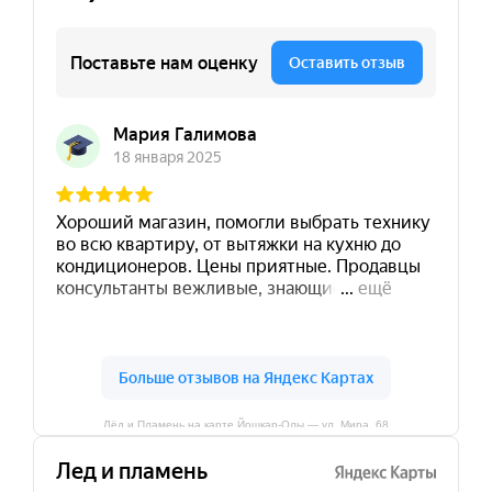
Лёд и Пламень на карте Йошкар‑Олы — ул. Мира, 68