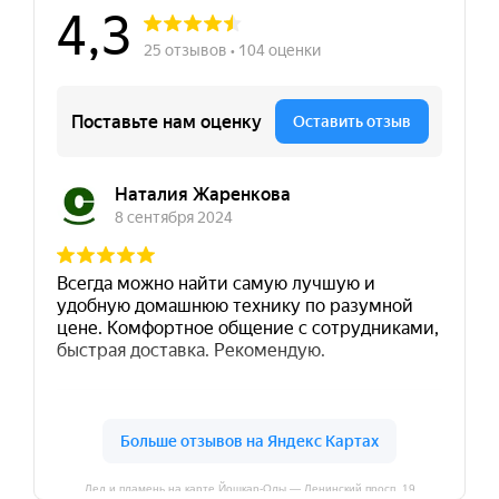
Лед и пламень на карте Йошкар‑Олы — Ленинский просп.,19