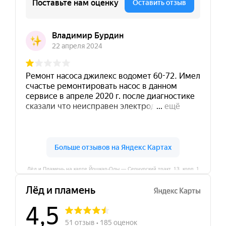
Лёд и Пламень на карте Йошкар‑Олы — Сернурский тракт, 13, корп. 1