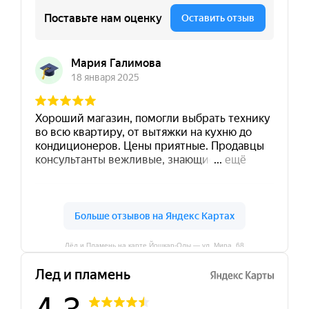
Лёд и Пламень на карте Йошкар‑Олы — ул. Мира, 68