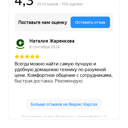
Лед и пламень на карте Йошкар‑Олы — Ленинский просп.,19