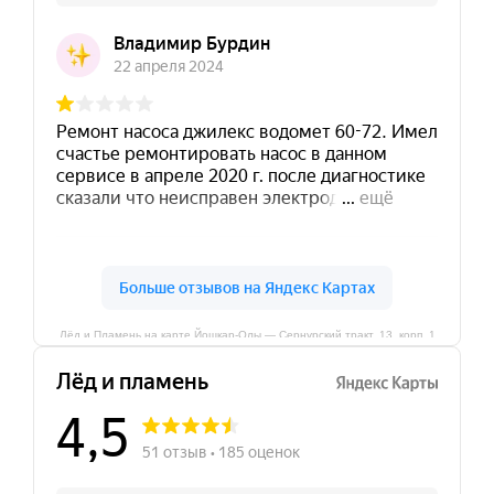
Лёд и Пламень на карте Йошкар‑Олы — Сернурский тракт, 13, корп. 1