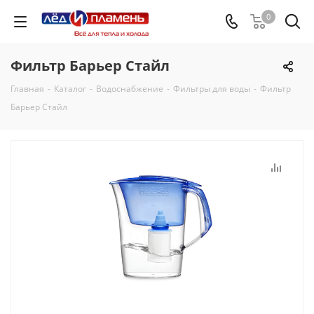
0
Фильтр Барьер Стайл
Главная
-
Каталог
-
Водоснабжение
-
Фильтры для воды
-
Фильтр
Барьер Стайл