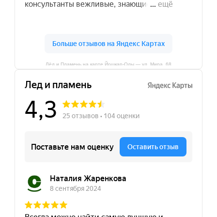
Лёд и Пламень на карте Йошкар‑Олы — ул. Мира, 68