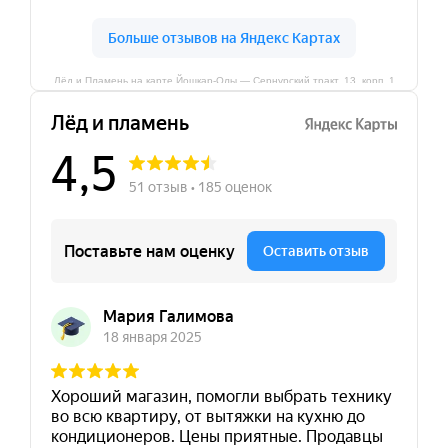
Лёд и Пламень на карте Йошкар‑Олы — Сернурский тракт, 13, корп. 1