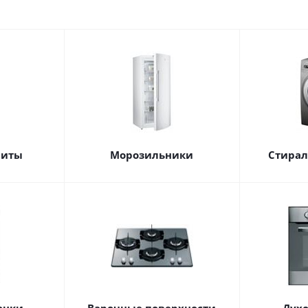
литы
Морозильники
Стира