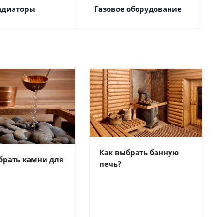
адиаторы
Газовое оборудование
Как выбрать банную
брать камни для
печь?