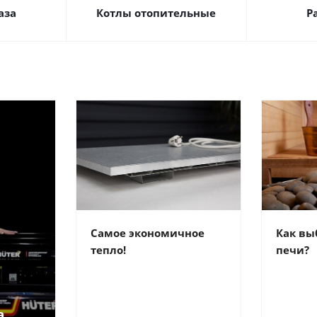
аза
Котлы отопительные
Р
Самое экономичное
Как вы
тепло!
печи?
а