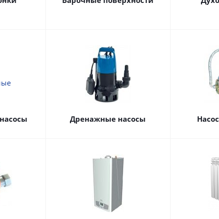
онки
Варочные поверхности
Дух
насосы
Дренажные насосы
Насо