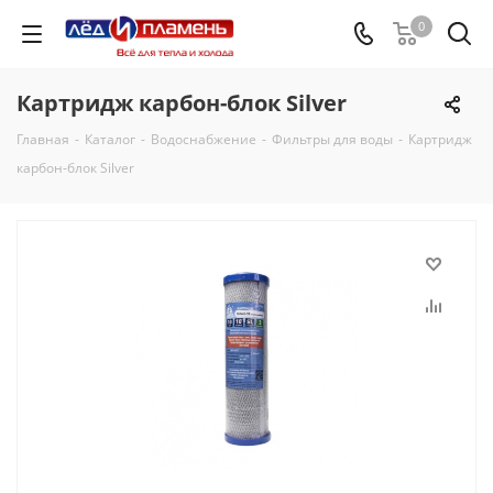
0
Картридж карбон-блок Silver
Главная
-
Каталог
-
Водоснабжение
-
Фильтры для воды
-
Картридж
карбон-блок Silver