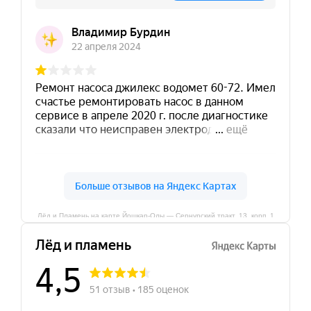
Лёд и Пламень на карте Йошкар‑Олы — Сернурский тракт, 13, корп. 1