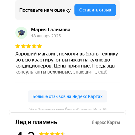
Лёд и Пламень на карте Йошкар‑Олы — ул. Мира, 68