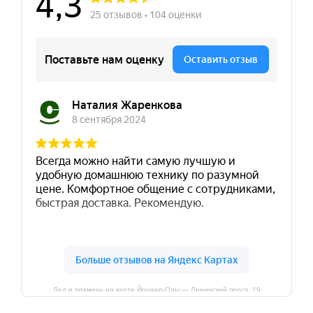
Лед и пламень на карте Йошкар‑Олы — Ленинский просп.,19