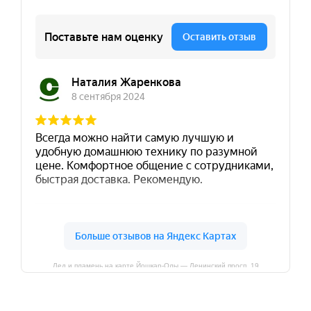
Лед и пламень на карте Йошкар‑Олы — Ленинский просп.,19