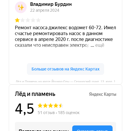
Лёд и Пламень на карте Йошкар‑Олы — Сернурский тракт, 13, корп. 1