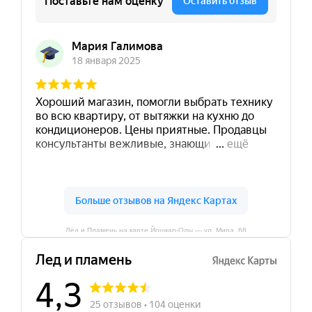
Лёд и Пламень на карте Йошкар‑Олы — ул. Мира, 68