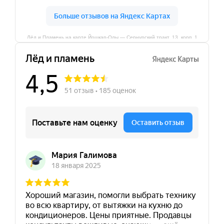
Лёд и Пламень на карте Йошкар‑Олы — Сернурский тракт, 13, корп. 1