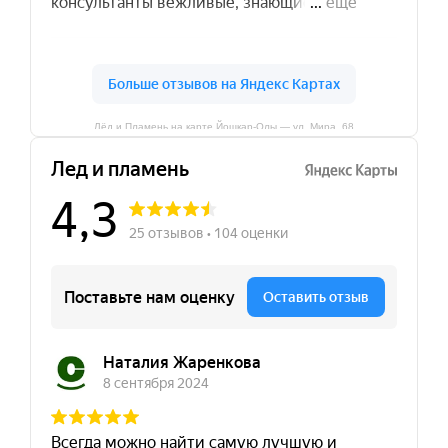
Лёд и Пламень на карте Йошкар‑Олы — ул. Мира, 68