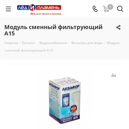
0
Модуль сменный фильтрующий
А15
Главная
-
Каталог
-
Водоснабжение
-
Фильтры для воды
-
Модуль
сменный фильтрующий А15