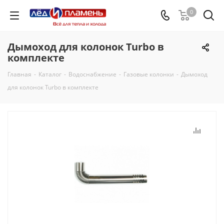
0
Дымоход для колонок Turbo в
комплекте
Главная
-
Каталог
-
Водоснабжение
-
Газовые колонки
-
Дымоход
для колонок Turbo в комплекте