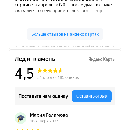
Лёд и Пламень на карте Йошкар‑Олы — Сернурский тракт, 13, корп. 1