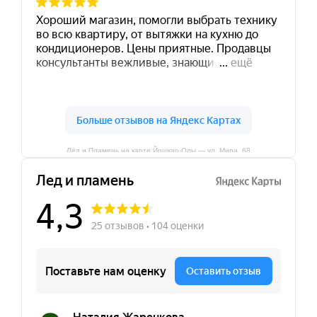
Лёд и Пламень на карте Йошкар‑Олы — ул. Мира, 68