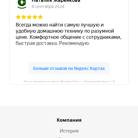
Лед и пламень на карте Йошкар‑Олы — Ленинский просп.,19
Компания
История