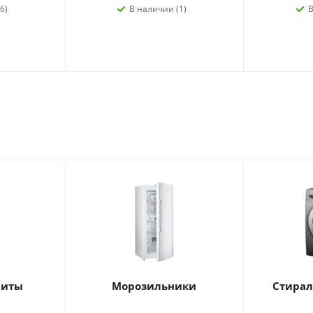
6)
В наличии (1)
В
литы
Морозильники
Стира