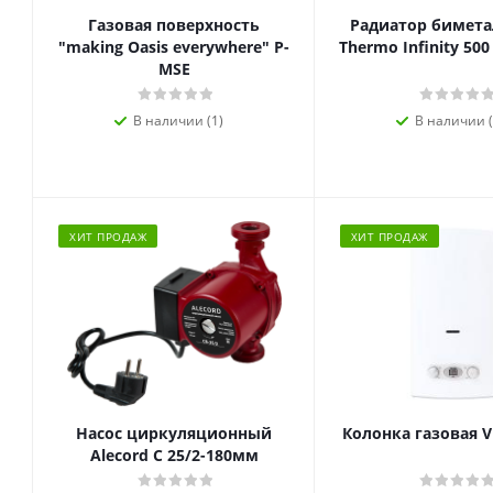
Газовая поверхность
Радиатор биметал
"making Oasis everywhere" P-
Thermo Infinity 500
MSE
В наличии (1)
В наличии (
ХИТ ПРОДАЖ
ХИТ ПРОДАЖ
Насос циркуляционный
Колонка газовая V
Alecord C 25/2-180мм