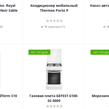
л. Royal
Кондиционер мобильный
Насос-авт
 Noir Sable
Thermex Porto 9
4)
В наличии (1)
В
ХИТ ПРОДАЖ
ХИТ ПРОДА
ilTerm S10
Газовая плита GEFEST 6100-
Морозиль
02 0009