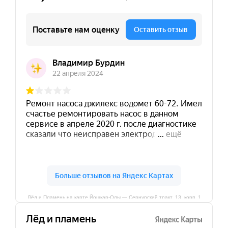
Лёд и Пламень на карте Йошкар‑Олы — Сернурский тракт, 13, корп. 1