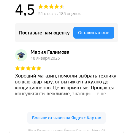
Лёд и Пламень на карте Йошкар‑Олы — ул. Мира, 68