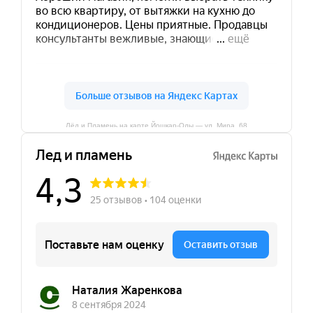
Лёд и Пламень на карте Йошкар‑Олы — ул. Мира, 68