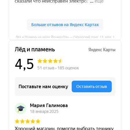
Лёд и Пламень на карте Йошкар‑Олы — Сернурский тракт, 13, корп. 1