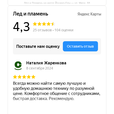
Лёд и Пламень на карте Йошкар‑Олы — ул. Мира, 68