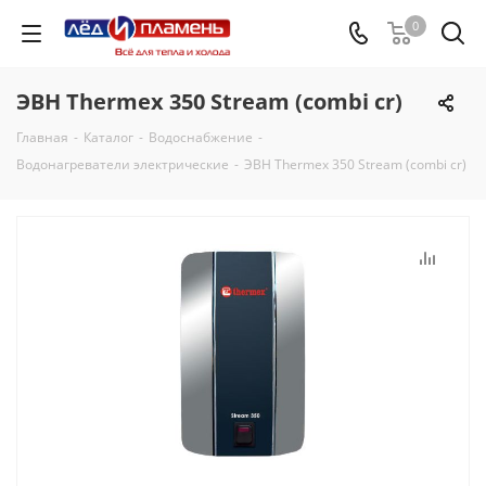
0
ЭВН Thermex 350 Stream (combi cr)
Главная
-
Каталог
-
Водоснабжение
-
Водонагреватели электрические
-
ЭВН Thermex 350 Stream (combi cr)