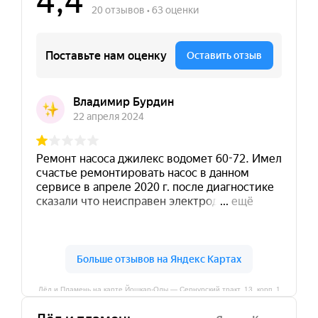
Лёд и Пламень на карте Йошкар‑Олы — Сернурский тракт, 13, корп. 1