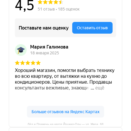
Лёд и Пламень на карте Йошкар‑Олы — ул. Мира, 68