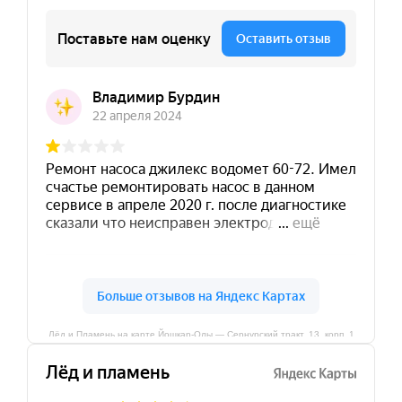
Лёд и Пламень на карте Йошкар‑Олы — Сернурский тракт, 13, корп. 1