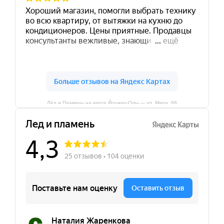
Лёд и Пламень на карте Йошкар‑Олы — ул. Мира, 68