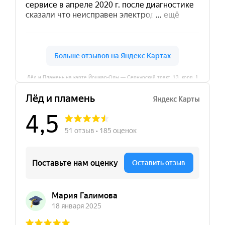
Лёд и Пламень на карте Йошкар‑Олы — Сернурский тракт, 13, корп. 1