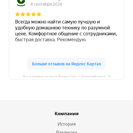
Лед и пламень на карте Йошкар‑Олы — Ленинский просп.,19
Компания
История
Вакансии