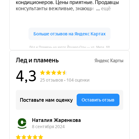
Лёд и Пламень на карте Йошкар‑Олы — ул. Мира, 68