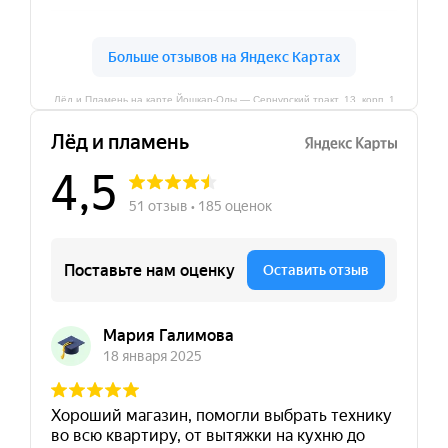
Лёд и Пламень на карте Йошкар‑Олы — Сернурский тракт, 13, корп. 1