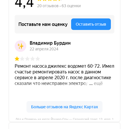
Лёд и Пламень на карте Йошкар‑Олы — Сернурский тракт, 13, корп. 1