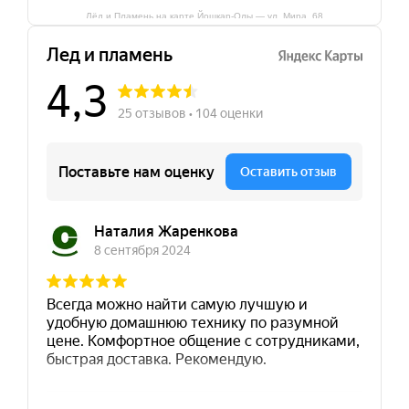
Лёд и Пламень на карте Йошкар‑Олы — ул. Мира, 68