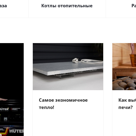
аза
Котлы отопительные
Р
Самое экономичное
Как вы
тепло!
печи?
а