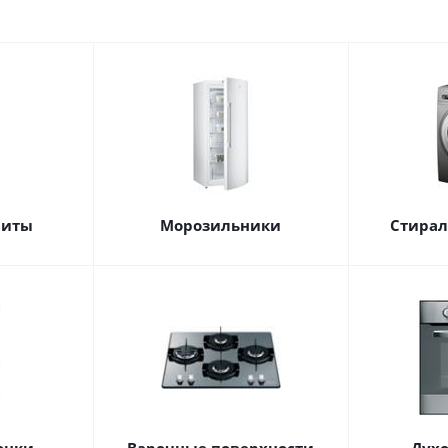
литы
Морозильники
Стира