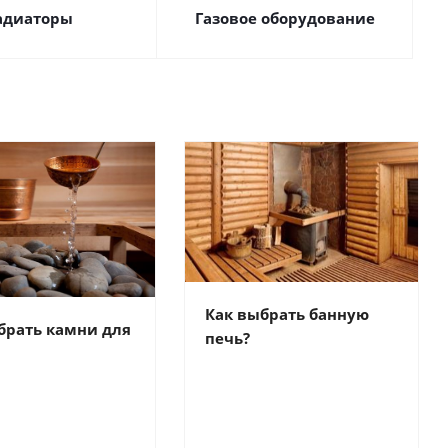
адиаторы
Газовое оборудование
Как выбрать банную
брать камни для
печь?