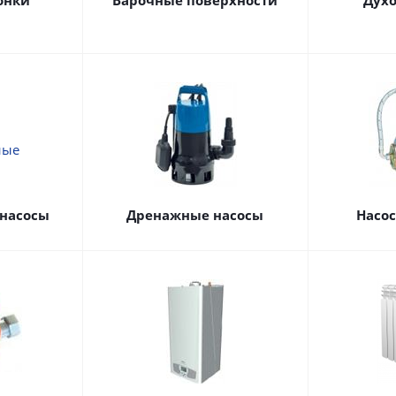
онки
Варочные поверхности
Дух
насосы
Дренажные насосы
Насо