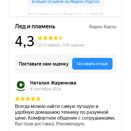
Лёд и Пламень на карте Йошкар‑Олы — ул. Мира, 68