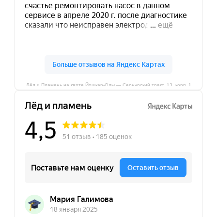
Лёд и Пламень на карте Йошкар‑Олы — Сернурский тракт, 13, корп. 1