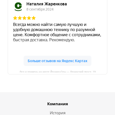
Лед и пламень на карте Йошкар‑Олы — Ленинский просп.,19
Компания
История