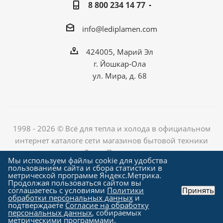
8 800 234 14 77
info@lediplamen.com
424005, Марий Эл
г. Йошкар-Ола
ул. Мира, д. 68
1998 - 2026 © Всё для тепла и холода в официальном
интернет каталоге сети магазинов бытовой техники
«Лед и Пламень»
Мы используем файлы cookie для удобства
пользованием сайта и сбора статистики в
метрической программе Яндекс.Метрика.
Продолжая пользоваться сайтом вы
Создание сайта компания
соглашаетесь с условиями
Политики
Принять
"Алроникс"
обработки персональных данных
и
подтверждаете
Согласие на обработку
персональных данных
, собираемых
метрическими программами.