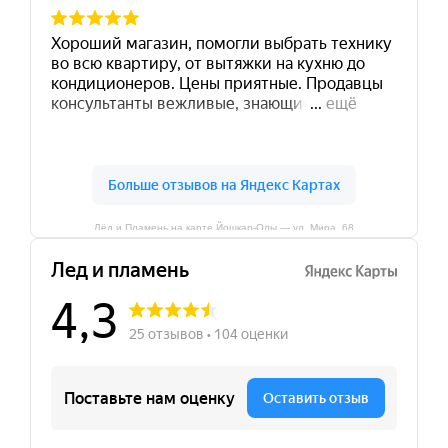
Лёд и Пламень на карте Йошкар‑Олы — ул. Мира, 68