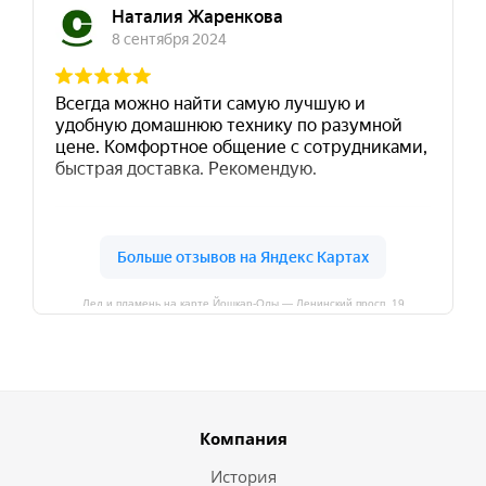
Лед и пламень на карте Йошкар‑Олы — Ленинский просп.,19
Компания
История