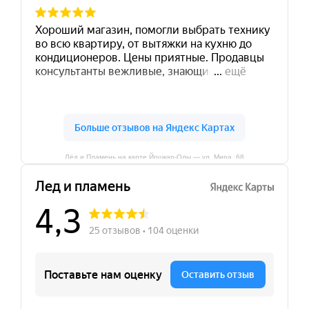
Лёд и Пламень на карте Йошкар‑Олы — ул. Мира, 68