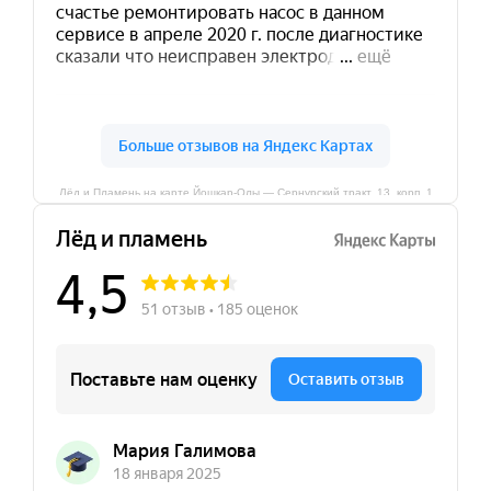
Лёд и Пламень на карте Йошкар‑Олы — Сернурский тракт, 13, корп. 1