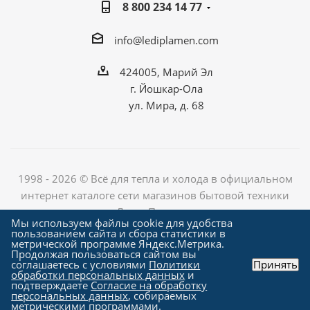
8 800 234 14 77
info@lediplamen.com
424005, Марий Эл
г. Йошкар-Ола
ул. Мира, д. 68
1998 - 2026 © Всё для тепла и холода в официальном
интернет каталоге сети магазинов бытовой техники
«Лед и Пламень»
Мы используем файлы cookie для удобства
пользованием сайта и сбора статистики в
метрической программе Яндекс.Метрика.
Продолжая пользоваться сайтом вы
Создание сайта компания
соглашаетесь с условиями
Политики
Принять
"Алроникс"
обработки персональных данных
и
подтверждаете
Согласие на обработку
персональных данных
, собираемых
метрическими программами.