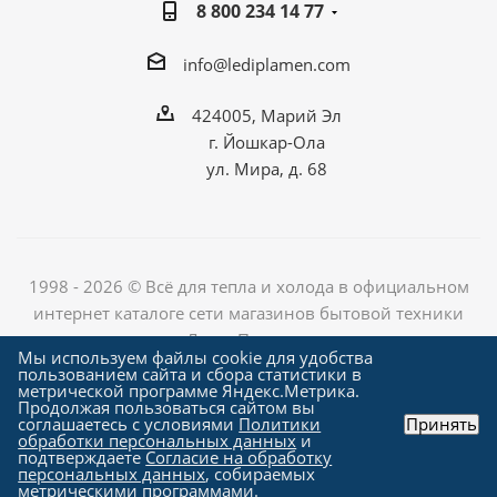
8 800 234 14 77
info@lediplamen.com
424005, Марий Эл
г. Йошкар-Ола
ул. Мира, д. 68
1998 - 2026 © Всё для тепла и холода в официальном
интернет каталоге сети магазинов бытовой техники
«Лед и Пламень»
Мы используем файлы cookie для удобства
пользованием сайта и сбора статистики в
метрической программе Яндекс.Метрика.
Продолжая пользоваться сайтом вы
Создание сайта компания
соглашаетесь с условиями
Политики
Принять
"Алроникс"
обработки персональных данных
и
подтверждаете
Согласие на обработку
персональных данных
, собираемых
метрическими программами.