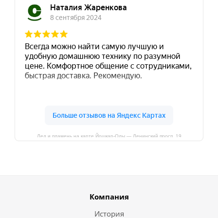
Лед и пламень на карте Йошкар‑Олы — Ленинский просп.,19
Компания
История