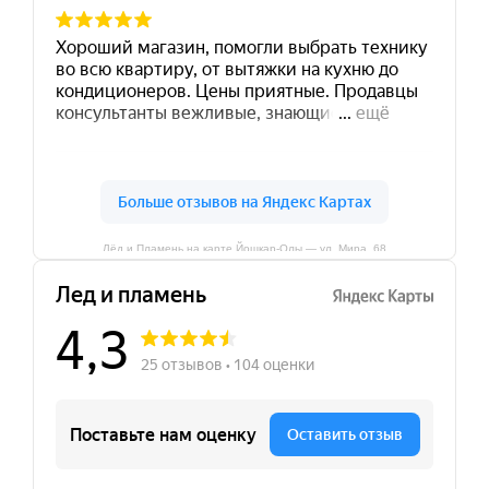
Лёд и Пламень на карте Йошкар‑Олы — ул. Мира, 68