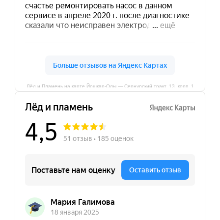
Лёд и Пламень на карте Йошкар‑Олы — Сернурский тракт, 13, корп. 1