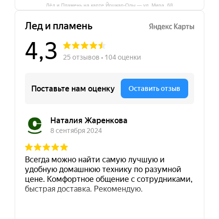
Лёд и Пламень на карте Йошкар‑Олы — ул. Мира, 68