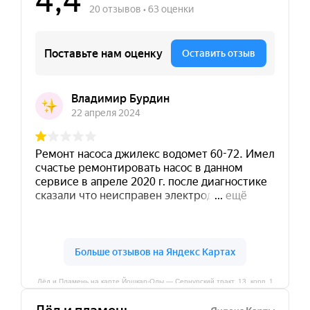
Лёд и Пламень на карте Йошкар‑Олы — Сернурский тракт, 13, корп. 1