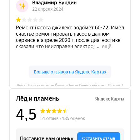
Лёд и Пламень на карте Йошкар‑Олы — Сернурский тракт, 13, корп. 1