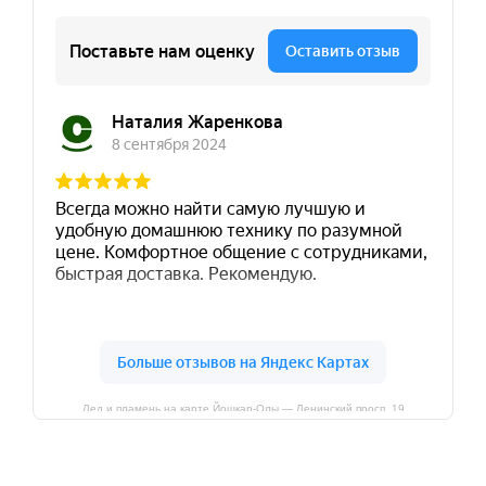
Лед и пламень на карте Йошкар‑Олы — Ленинский просп.,19