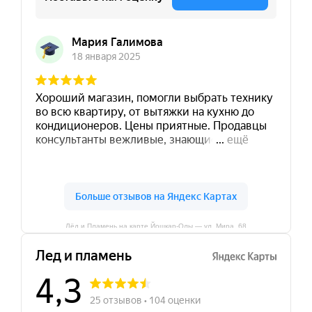
Лёд и Пламень на карте Йошкар‑Олы — ул. Мира, 68