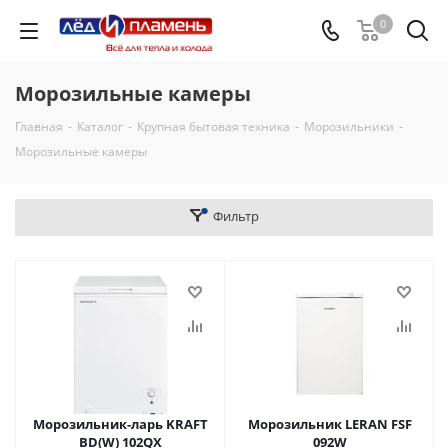
0
Морозильные камеры
Главная
-
Каталог
-
Крупная бытовая техника
-
Морозильники
-
Морозильные камеры
Фильтр
Морозильник-ларь KRAFT
Морозильник LERAN FSF
BD(W) 102QX
092W