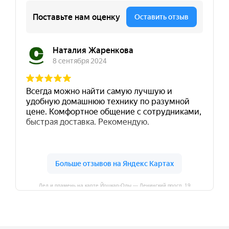
Лед и пламень на карте Йошкар‑Олы — Ленинский просп.,19