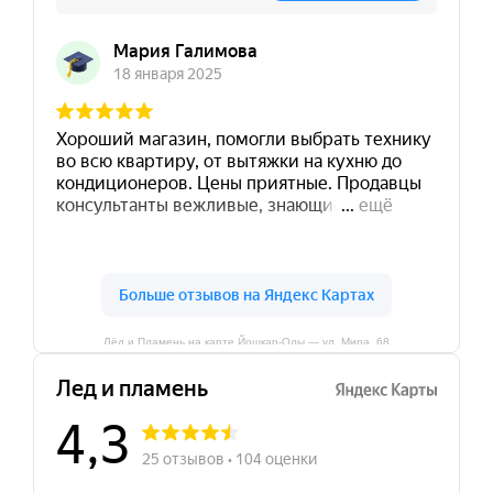
Лёд и Пламень на карте Йошкар‑Олы — ул. Мира, 68