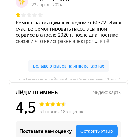
Лёд и Пламень на карте Йошкар‑Олы — Сернурский тракт, 13, корп. 1