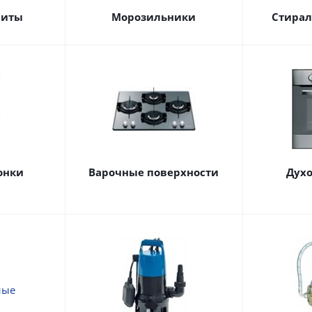
литы
Морозильники
Стира
онки
Варочные поверхности
Дух