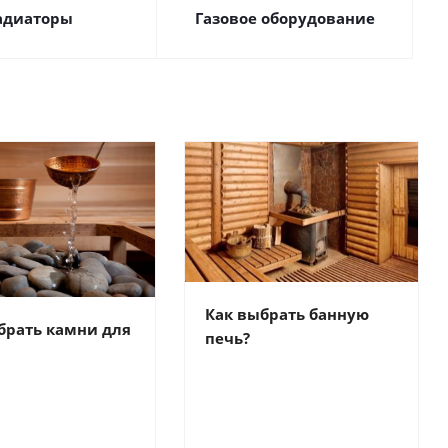
адиаторы
Газовое оборудование
Как выбрать банную
брать камни для
печь?