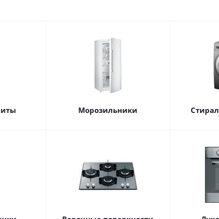
литы
Морозильники
Стира