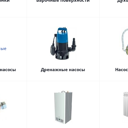
онки
Варочные поверхности
Дух
насосы
Дренажные насосы
Насо