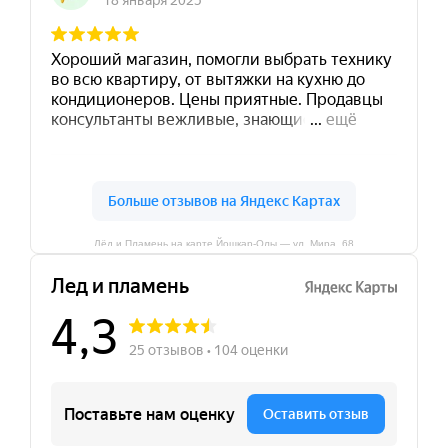
Лёд и Пламень на карте Йошкар‑Олы — ул. Мира, 68