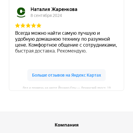
Лед и пламень на карте Йошкар‑Олы — Ленинский просп.,19
Компания