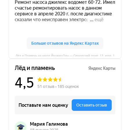
Лёд и Пламень на карте Йошкар‑Олы — Сернурский тракт, 13, корп. 1