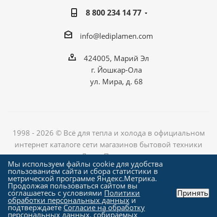
8 800 234 14 77
info@lediplamen.com
424005, Марий Эл
г. Йошкар-Ола
ул. Мира, д. 68
1998 - 2026 © Всё для тепла и холода в официальном
интернет каталоге сети магазинов бытовой техники
«Лед и Пламень»
Мы используем файлы cookie для удобства
пользованием сайта и сбора статистики в
метрической программе Яндекс.Метрика.
Продолжая пользоваться сайтом вы
Создание сайта компания
соглашаетесь с условиями
Политики
Принять
"Алроникс"
обработки персональных данных
и
подтверждаете
Согласие на обработку
персональных данных
, собираемых