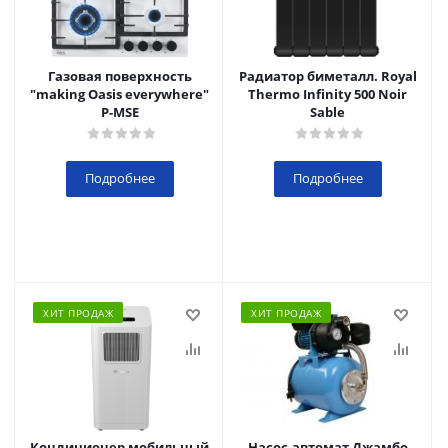
Газовая поверхность
Радиатор биметалл. Royal
"making Oasis everywhere"
Thermo Infinity 500 Noir
P-MSE
Sable
Подробнее
Подробнее
ХИТ ПРОДАЖ
ХИТ ПРОДАЖ
Кондиционер мобильный
Насос-автомат Джамбо