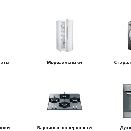
литы
Морозильники
Стира
онки
Варочные поверхности
Дух