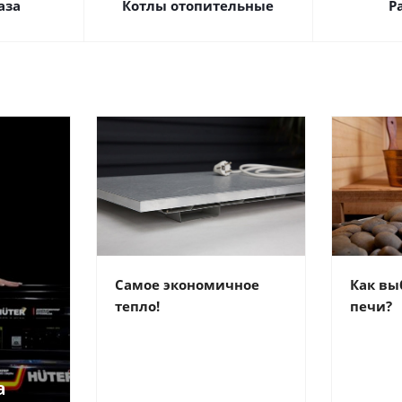
аза
Котлы отопительные
Р
Самое экономичное
Как вы
тепло!
печи?
а