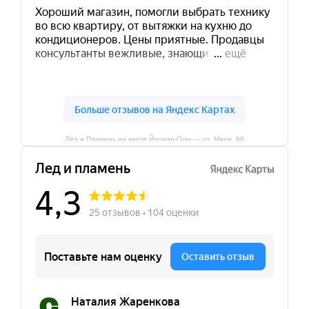
Лёд и Пламень на карте Йошкар‑Олы — ул. Мира, 68