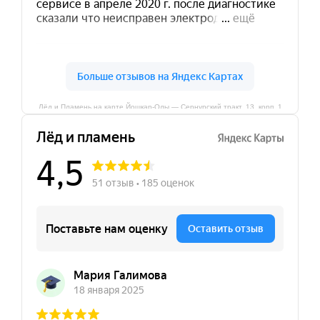
Лёд и Пламень на карте Йошкар‑Олы — Сернурский тракт, 13, корп. 1