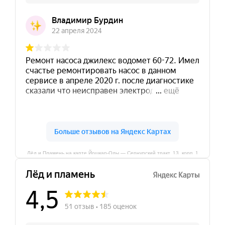
Лёд и Пламень на карте Йошкар‑Олы — Сернурский тракт, 13, корп. 1