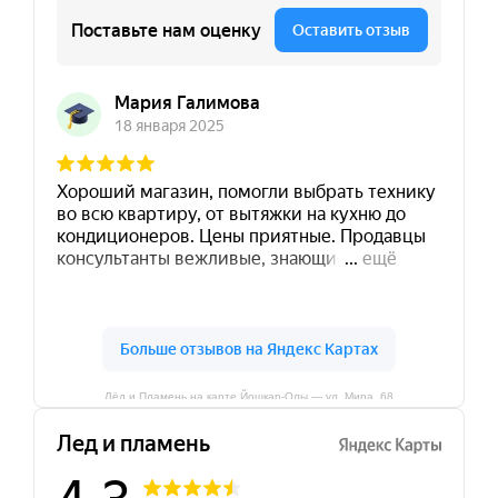
Лёд и Пламень на карте Йошкар‑Олы — ул. Мира, 68