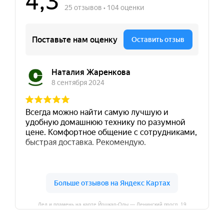
Лед и пламень на карте Йошкар‑Олы — Ленинский просп.,19