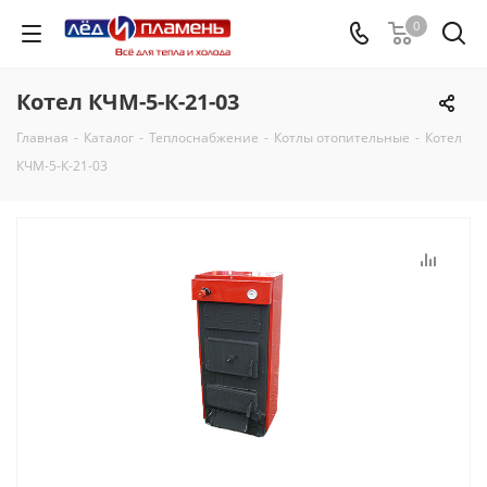
0
Котел КЧМ-5-К-21-03
Главная
-
Каталог
-
Теплоснабжение
-
Котлы отопительные
-
Котел
КЧМ-5-К-21-03