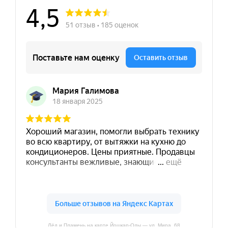
Лёд и Пламень на карте Йошкар‑Олы — ул. Мира, 68