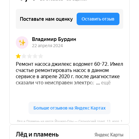
Лёд и Пламень на карте Йошкар‑Олы — Сернурский тракт, 13, корп. 1