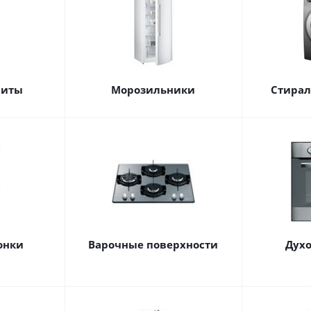
литы
Морозильники
Стира
онки
Варочные поверхности
Дух