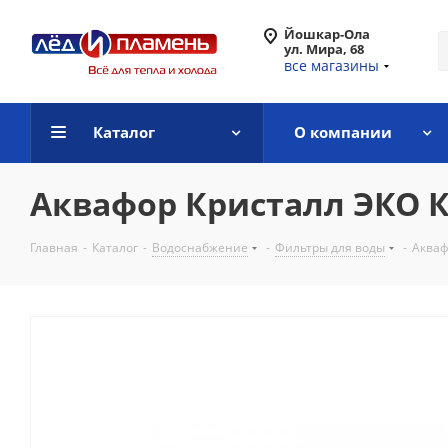
Йошкар-Ола
ул. Мира, 68
все магазины
Каталог
О компании
Аквафор Кристалл ЭКО К1
Главная
-
Каталог
-
Водоснабжение
-
Фильтры для воды
-
Акваф