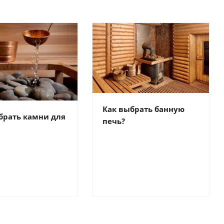
Как выбрать банную
брать камни для
печь?