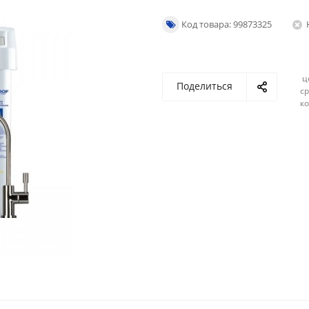
Код товара: 99873325
ц
Поделиться
ср
ко