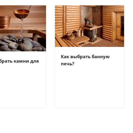
Как выбрать банную
брать камни для
печь?