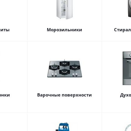
литы
Морозильники
Стира
онки
Варочные поверхности
Дух